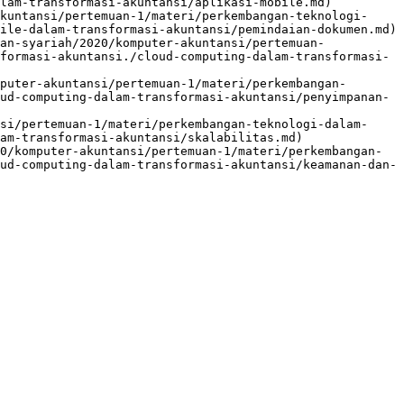
lam-transformasi-akuntansi/aplikasi-mobile.md)

kuntansi/pertemuan-1/materi/perkembangan-teknologi-
ile-dalam-transformasi-akuntansi/pemindaian-dokumen.md)

an-syariah/2020/komputer-akuntansi/pertemuan-
formasi-akuntansi./cloud-computing-dalam-transformasi-
puter-akuntansi/pertemuan-1/materi/perkembangan-
ud-computing-dalam-transformasi-akuntansi/penyimpanan-
si/pertemuan-1/materi/perkembangan-teknologi-dalam-
am-transformasi-akuntansi/skalabilitas.md)

0/komputer-akuntansi/pertemuan-1/materi/perkembangan-
ud-computing-dalam-transformasi-akuntansi/keamanan-dan-