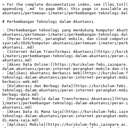
> For the complete documentation index, see [llms.txt](
appending `.md` to page URLs; this page is available as
akuntansi/pertemuan-1/materi/perkembangan-teknologi-dal
# Perkembangan Teknologi dalam Akuntansi

- [Perkembangan teknologi yang mendukung Komputer Akunt
akuntansi/pertemuan-1/materi/perkembangan-teknologi-dal
- [Peran Internet, perangkat mobile, dan cloud computin
syariah/2020/komputer-akuntansi/pertemuan-1/materi/perk
akuntansi..md)

- [Internet dalam Transformasi Akuntansi](https://kurik
1/materi/perkembangan-teknologi-dalam-akuntansi/peran-i
akuntansi.md)

- [Akses Data Online:](https://kurikulum-febi.iainpare.
dalam-akuntansi/peran-internet-perangkat-mobile-dan-clo
- [Aplikasi Akuntansi Berbasis Web](https://kurikulum-f
teknologi-dalam-akuntansi/peran-internet-perangkat-mobi
berbasis-web.md)

- [Kolaborasi dan Berbagi Data](https://kurikulum-febi.
teknologi-dalam-akuntansi/peran-internet-perangkat-mobi
berbagi-data.md)

- [Perangkat Mobile dalam Transformasi Akuntansi](https
1/materi/perkembangan-teknologi-dalam-akuntansi/peran-i
akuntansi.md)

- [Akses Data di Mana Saja](https://kurikulum-febi.iain
teknologi-dalam-akuntansi/peran-internet-perangkat-mobi
di-mana-saja.md)

- [Aplikasi Mobile](https://kurikulum-febi.iainpare.ac.