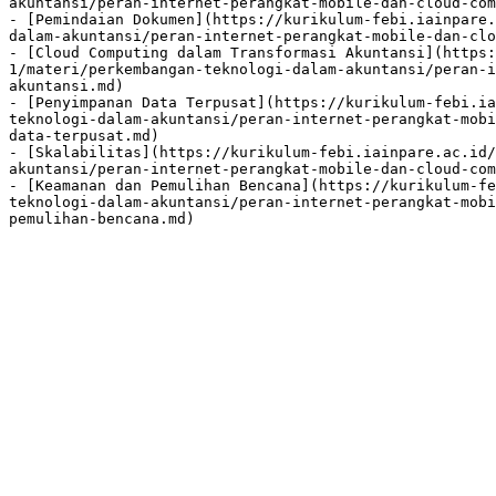
akuntansi/peran-internet-perangkat-mobile-dan-cloud-com
- [Pemindaian Dokumen](https://kurikulum-febi.iainpare.
dalam-akuntansi/peran-internet-perangkat-mobile-dan-clo
- [Cloud Computing dalam Transformasi Akuntansi](https:
1/materi/perkembangan-teknologi-dalam-akuntansi/peran-i
akuntansi.md)

- [Penyimpanan Data Terpusat](https://kurikulum-febi.ia
teknologi-dalam-akuntansi/peran-internet-perangkat-mobi
data-terpusat.md)

- [Skalabilitas](https://kurikulum-febi.iainpare.ac.id/
akuntansi/peran-internet-perangkat-mobile-dan-cloud-com
- [Keamanan dan Pemulihan Bencana](https://kurikulum-fe
teknologi-dalam-akuntansi/peran-internet-perangkat-mobi